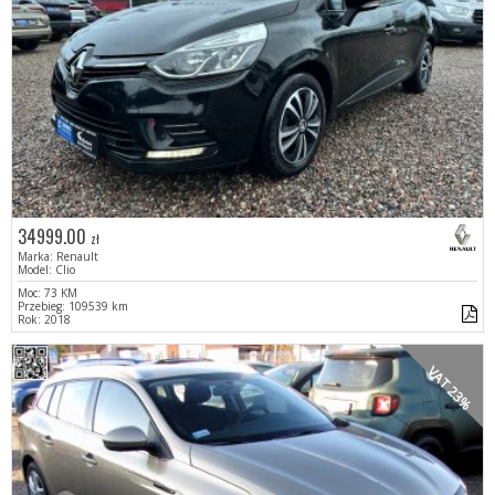
34999.00
zł
Marka: Renault
Model: Clio
Moc: 73 KM
Przebieg: 109539 km
Rok: 2018
VAT 23%