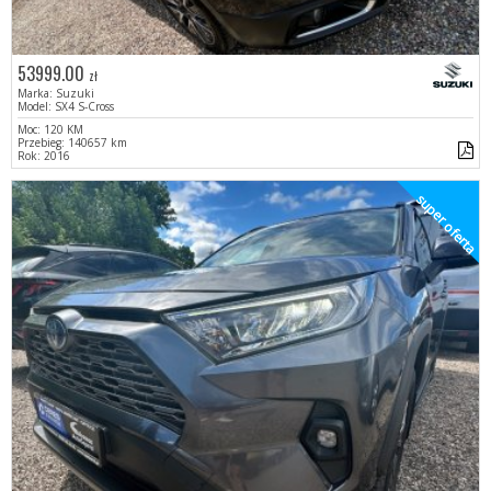
53999.00
zł
Marka: Suzuki
Model: SX4 S-Cross
Moc: 120 KM
Przebieg: 140657 km
Rok: 2016
super oferta