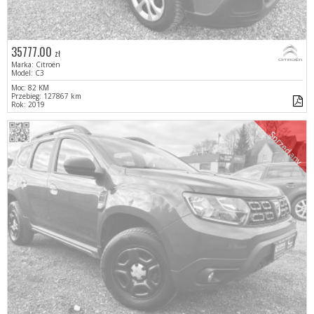
35777.00
zł
Marka: Citroën
Model: C3
Moc: 82 KM
Przebieg: 127867 km
Rok: 2019
Sprzedany