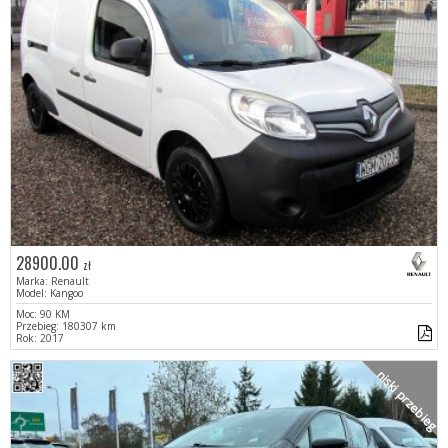
28900.00
zł
Marka: Renault
Model: Kangoo
Moc: 90 KM
Przebieg: 180307 km
Rok: 2017
niski przebieg