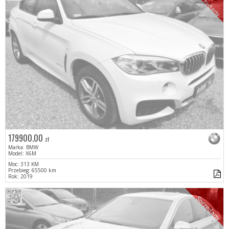
Sprzedany
179900.00
zł
Marka: BMW
Model: X6M
Moc: 313 KM
Przebieg: 65500 km
Rok: 2019
Sprzedany