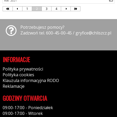
Rok: 2021
1
2
3
4
Potrzebujesz pomocy?
Zadzwoń tel. 600-45-00-45 / gryfice@chliszcz.pl
INFORMACJE
Polityka prywatności
Polityka cookies
Klauzula informacyjna RODO
Reklamacje
GODZINY OTWARCIA
09:00-17:00 - Poniedziałek
09:00-17:00 - Wtorek