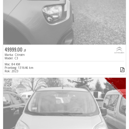
49999.00
zł
Marka: Citroën
Model: C3
Moc: 84 KM
Przebieg: 131646 km
Rok: 2023
Sprzedany