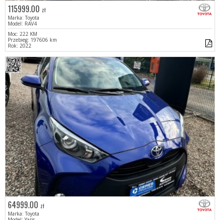
115999.00
zł
Marka: Toyota
Model: RAV4
Moc: 222 KM
Przebieg: 197606 km
Rok: 2022
64999.00
zł
Marka: Toyota
Model: Yaris