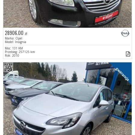
28906.00
zł
Marka: Opel
Model: Insignia
Moc: 131 KM
Przebieg: 257125 km
Rok: 2010
gwarancja