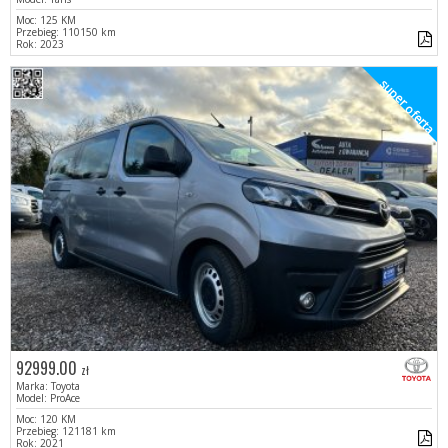
Moc: 125 KM
Przebieg: 110150 km
Rok: 2023
super oferta
92999.00
zł
Marka: Toyota
Model: ProAce
Moc: 120 KM
Przebieg: 121181 km
Rok: 2021