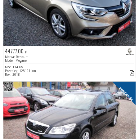
44777.00
zł
Marka: Renault
Model: Megane
Moc: 114 KM
Przebieg: 128191 km
Rok: 2018
gwarancja