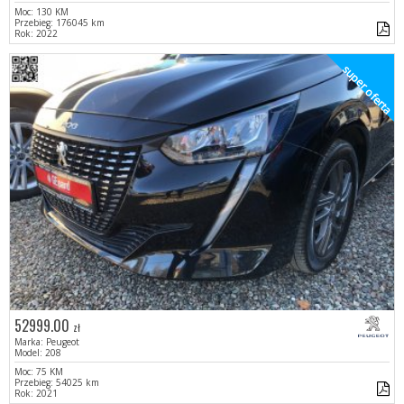
Moc: 130 KM
Przebieg: 176045 km
Rok: 2022
super oferta
52999.00
zł
Marka: Peugeot
Model: 208
Moc: 75 KM
Przebieg: 54025 km
Rok: 2021