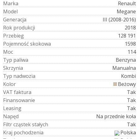
M
a
r
k
a
Renault
M
o
d
e
l
Megane
G
e
n
e
r
a
c
j
a
III (2008-2016)
R
o
k
p
r
o
d
u
k
c
j
i
2018
P
r
z
e
b
i
e
g
128 191
P
o
j
e
m
n
o
ś
ć
s
k
o
k
o
w
a
1598
M
o
c
114
T
y
p
p
a
l
i
w
a
Benzyna
S
k
r
z
y
n
i
a
Manualna
T
y
p
n
a
d
w
o
z
i
a
Kombi
K
o
l
o
r
Beżowy
V
A
T
f
a
k
t
u
r
a
Tak
F
i
n
a
n
s
o
w
a
n
i
e
Tak
L
e
a
s
i
n
g
Tak
N
a
p
ę
d
Na przednie koła
F
i
l
t
r
c
z
ą
s
t
e
k
s
t
a
ł
y
c
h
Tak
K
r
a
j
p
o
c
h
o
d
z
e
n
i
a
Polska