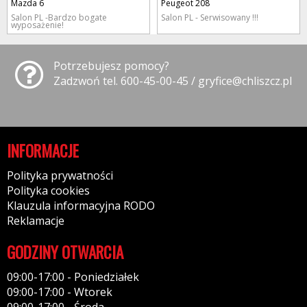
Mazda 6
Peugeot 208
Salon PL -Bardzo bogate
Salon PL - Serwisowany !!!
wyposażenie!
Potrzebujesz pomocy?
Zadzwoń tel. 600-45-00-45 / gryfice@chliszcz.pl
INFORMACJE
Polityka prywatności
Polityka cookies
Klauzula informacyjna RODO
Reklamacje
GODZINY OTWARCIA
09:00-17:00 - Poniedziałek
09:00-17:00 - Wtorek
09:00-17:00 - Środa