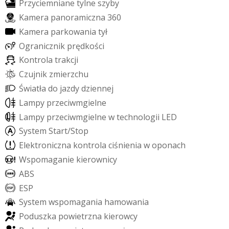
P
r
z
y
c
i
e
m
n
i
a
n
e
t
y
l
n
e
s
z
y
b
y
K
a
m
e
r
a
p
a
n
o
r
a
m
i
c
z
n
a
3
6
0
K
a
m
e
r
a
p
a
r
k
o
w
a
n
i
a
t
y
ł
O
g
r
a
n
i
c
z
n
i
k
p
r
ę
d
k
o
ś
c
i
K
o
n
t
r
o
l
a
t
r
a
k
c
j
i
C
z
u
j
n
i
k
z
m
i
e
r
z
c
h
u
Ś
w
i
a
t
ł
a
d
o
j
a
z
d
y
d
z
i
e
n
n
e
j
L
a
m
p
y
p
r
z
e
c
i
w
m
g
i
e
l
n
e
L
a
m
p
y
p
r
z
e
c
i
w
m
g
i
e
l
n
e
w
t
e
c
h
n
o
l
o
g
i
i
L
E
D
S
y
s
t
e
m
S
t
a
r
t
/
S
t
o
p
E
l
e
k
t
r
o
n
i
c
z
n
a
k
o
n
t
r
o
l
a
c
i
ś
n
i
e
n
i
a
w
o
p
o
n
a
c
h
W
s
p
o
m
a
g
a
n
i
e
k
i
e
r
o
w
n
i
c
y
A
B
S
E
S
P
S
y
s
t
e
m
w
s
p
o
m
a
g
a
n
i
a
h
a
m
o
w
a
n
i
a
P
o
d
u
s
z
k
a
p
o
w
i
e
t
r
z
n
a
k
i
e
r
o
w
c
y