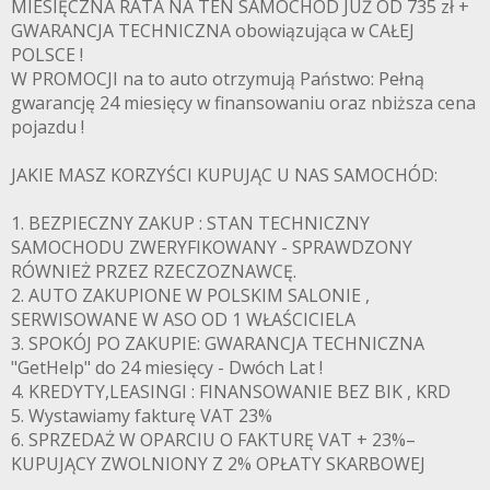
MIESIĘCZNA RATA NA TEN SAMOCHÓD JUŻ OD 735 zł +
GWARANCJA TECHNICZNA obowiązująca w CAŁEJ
POLSCE !
W PROMOCJI na to auto otrzymują Państwo: Pełną
gwarancję 24 miesięcy w finansowaniu oraz nbiższa cena
pojazdu !
JAKIE MASZ KORZYŚCI KUPUJĄC U NAS SAMOCHÓD:
1. BEZPIECZNY ZAKUP : STAN TECHNICZNY
SAMOCHODU ZWERYFIKOWANY - SPRAWDZONY
RÓWNIEŻ PRZEZ RZECZOZNAWCĘ.
2. AUTO ZAKUPIONE W POLSKIM SALONIE ,
SERWISOWANE W ASO OD 1 WŁAŚCICIELA
3. SPOKÓJ PO ZAKUPIE: GWARANCJA TECHNICZNA
"GetHelp" do 24 miesięcy - Dwóch Lat !
4. KREDYTY,LEASINGI : FINANSOWANIE BEZ BIK , KRD
5. Wystawiamy fakturę VAT 23%
6. SPRZEDAŻ W OPARCIU O FAKTURĘ VAT + 23%–
KUPUJĄCY ZWOLNIONY Z 2% OPŁATY SKARBOWEJ