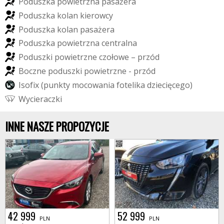
P
o
d
u
s
z
k
a
p
o
w
i
e
t
r
z
n
a
p
a
s
a
ż
e
r
a
P
o
d
u
s
z
k
a
k
o
l
a
n
k
i
e
r
o
w
c
y
P
o
d
u
s
z
k
a
k
o
l
a
n
p
a
s
a
ż
e
r
a
P
o
d
u
s
z
k
a
p
o
w
i
e
t
r
z
n
a
c
e
n
t
r
a
l
n
a
P
o
d
u
s
z
k
i
p
o
w
i
e
t
r
z
n
e
c
z
o
ł
o
w
e
–
p
r
z
ó
d
B
o
c
z
n
e
p
o
d
u
s
z
k
i
p
o
w
i
e
t
r
z
n
e
-
p
r
z
ó
d
I
s
o
f
i
x
(
p
u
n
k
t
y
m
o
c
o
w
a
n
i
a
f
o
t
e
l
i
k
a
d
z
i
e
c
i
ę
c
e
g
o
)
W
y
c
i
e
r
a
c
z
k
i
INNE NASZE PROPOZYCJE
42 999
52 999
PLN
PLN