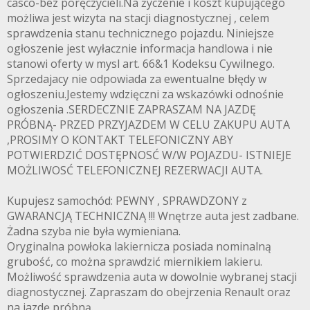
casco-bez poręczycieli.Na życzenie i koszt kupującego
możliwa jest wizyta na stacji diagnostycznej , celem
sprawdzenia stanu technicznego pojazdu. Niniejsze
ogłoszenie jest wyłacznie informacja handlowa i nie
stanowi oferty w mysl art. 66&1 Kodeksu Cywilnego.
Sprzedajacy nie odpowiada za ewentualne błędy w
ogłoszeniu.Jestemy wdzięczni za wskazówki odnośnie
ogłoszenia .SERDECZNIE ZAPRASZAM NA JAZDĘ
PRÓBNĄ- PRZED PRZYJAZDEM W CELU ZAKUPU AUTA
,PROSIMY O KONTAKT TELEFONICZNY ABY
POTWIERDZIĆ DOSTĘPNOSĆ W/W POJAZDU- ISTNIEJE
MOŻLIWOSĆ TELEFONICZNEJ REZERWACJI AUTA.
Kupujesz samochód: PEWNY , SPRAWDZONY z
GWARANCJĄ TECHNICZNĄ !!! Wnętrze auta jest zadbane.
Żadna szyba nie była wymieniana.
Oryginalna powłoka lakiernicza posiada nominalną
grubość, co można sprawdzić miernikiem lakieru.
Możliwość sprawdzenia auta w dowolnie wybranej stacji
diagnostycznej. Zapraszam do obejrzenia Renault oraz
na jazdę próbną.