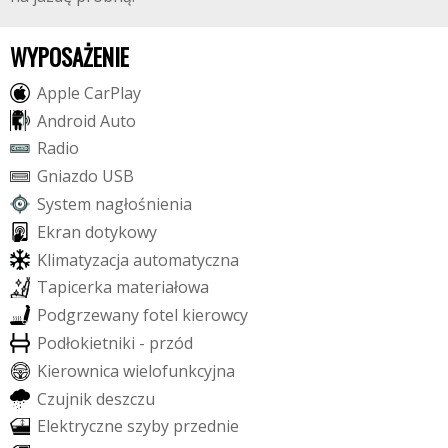
WYPOSAŻENIE
A
p
p
l
e
C
a
r
P
l
a
y
A
n
d
r
o
i
d
A
u
t
o
R
a
d
i
o
G
n
i
a
z
d
o
U
S
B
S
y
s
t
e
m
n
a
g
ł
o
ś
n
i
e
n
i
a
E
k
r
a
n
d
o
t
y
k
o
w
y
K
l
i
m
a
t
y
z
a
c
j
a
a
u
t
o
m
a
t
y
c
z
n
a
T
a
p
i
c
e
r
k
a
m
a
t
e
r
i
a
ł
o
w
a
P
o
d
g
r
z
e
w
a
n
y
f
o
t
e
l
k
i
e
r
o
w
c
y
P
o
d
ł
o
k
i
e
t
n
i
k
i
-
p
r
z
ó
d
K
i
e
r
o
w
n
i
c
a
w
i
e
l
o
f
u
n
k
c
y
j
n
a
C
z
u
j
n
i
k
d
e
s
z
c
z
u
E
l
e
k
t
r
y
c
z
n
e
s
z
y
b
y
p
r
z
e
d
n
i
e