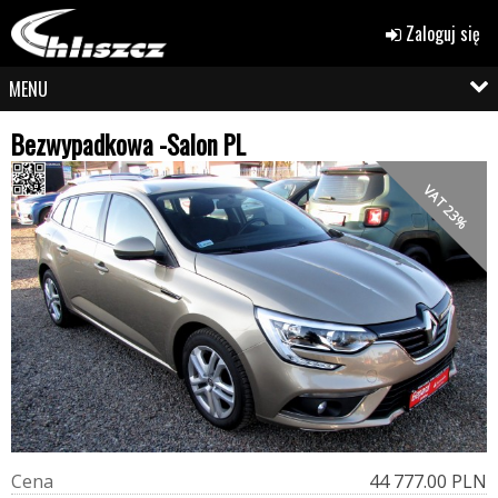
Zaloguj się
MENU
Bezwypadkowa -Salon PL
VAT 23%
C
e
n
a
44 777.00 PLN