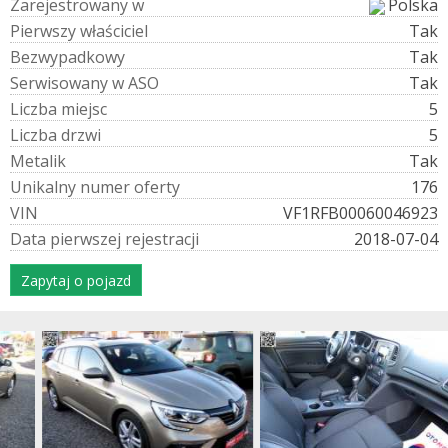
Z
a
r
e
j
e
s
t
r
o
w
a
n
y
w
Polska
P
i
e
r
w
s
z
y
w
ł
a
ś
c
i
c
i
e
l
Tak
B
e
z
w
y
p
a
d
k
o
w
y
Tak
S
e
r
w
i
s
o
w
a
n
y
w
A
S
O
Tak
L
i
c
z
b
a
m
i
e
j
s
c
5
L
i
c
z
b
a
d
r
z
w
i
5
M
e
t
a
l
i
k
Tak
U
n
i
k
a
l
n
y
n
u
m
e
r
o
f
e
r
t
y
176
V
I
N
VF1RFB00060046923
D
a
t
a
p
i
e
r
w
s
z
e
j
r
e
j
e
s
t
r
a
c
j
i
2018-07-04
Zapytaj o pojazd