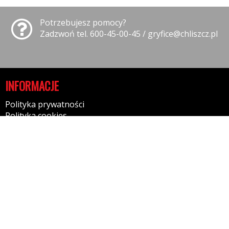
Potrzebujesz pomocy?
Zadzwoń tel. 600-45-00-45 / gryfice@chliszcz.pl
INFORMACJE
Polityka prywatności
Polityka cookies
Klauzula informacyjna RODO
Reklamacje
GODZINY OTWARCIA
09:00-17:00 - Poniedziałek
09:00-17:00 - Wtorek
09:00-17:00 - Środa
09:00-17:00 - Czwartek
09:00-17:00 - Piątek