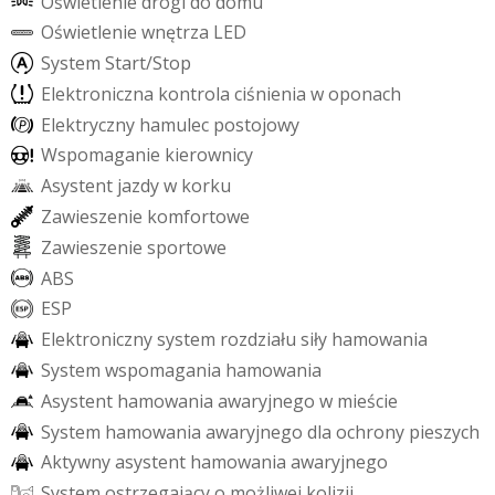
O
ś
w
i
e
t
l
e
n
i
e
d
r
o
g
i
d
o
d
o
m
u
O
ś
w
i
e
t
l
e
n
i
e
w
n
ę
t
r
z
a
L
E
D
S
y
s
t
e
m
S
t
a
r
t
/
S
t
o
p
E
l
e
k
t
r
o
n
i
c
z
n
a
k
o
n
t
r
o
l
a
c
i
ś
n
i
e
n
i
a
w
o
p
o
n
a
c
h
E
l
e
k
t
r
y
c
z
n
y
h
a
m
u
l
e
c
p
o
s
t
o
j
o
w
y
W
s
p
o
m
a
g
a
n
i
e
k
i
e
r
o
w
n
i
c
y
A
s
y
s
t
e
n
t
j
a
z
d
y
w
k
o
r
k
u
Z
a
w
i
e
s
z
e
n
i
e
k
o
m
f
o
r
t
o
w
e
Z
a
w
i
e
s
z
e
n
i
e
s
p
o
r
t
o
w
e
A
B
S
E
S
P
E
l
e
k
t
r
o
n
i
c
z
n
y
s
y
s
t
e
m
r
o
z
d
z
i
a
ł
u
s
i
ł
y
h
a
m
o
w
a
n
i
a
S
y
s
t
e
m
w
s
p
o
m
a
g
a
n
i
a
h
a
m
o
w
a
n
i
a
A
s
y
s
t
e
n
t
h
a
m
o
w
a
n
i
a
a
w
a
r
y
j
n
e
g
o
w
m
i
e
ś
c
i
e
S
y
s
t
e
m
h
a
m
o
w
a
n
i
a
a
w
a
r
y
j
n
e
g
o
d
l
a
o
c
h
r
o
n
y
p
i
e
s
z
y
c
h
A
k
t
y
w
n
y
a
s
y
s
t
e
n
t
h
a
m
o
w
a
n
i
a
a
w
a
r
y
j
n
e
g
o
S
y
s
t
e
m
o
s
t
r
z
e
g
a
j
ą
c
y
o
m
o
ż
l
i
w
e
j
k
o
l
i
z
j
i