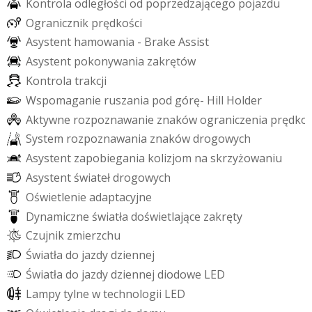
K
o
n
t
r
o
l
a
o
d
l
e
g
ł
o
ś
c
i
o
d
p
o
p
r
z
e
d
z
a
j
ą
c
e
g
o
p
o
j
a
z
d
u
O
g
r
a
n
i
c
z
n
i
k
p
r
ę
d
k
o
ś
c
i
A
s
y
s
t
e
n
t
h
a
m
o
w
a
n
i
a
-
B
r
a
k
e
A
s
s
i
s
t
A
s
y
s
t
e
n
t
p
o
k
o
n
y
w
a
n
i
a
z
a
k
r
ę
t
ó
w
K
o
n
t
r
o
l
a
t
r
a
k
c
j
i
W
s
p
o
m
a
g
a
n
i
e
r
u
s
z
a
n
i
a
p
o
d
g
ó
r
ę
-
H
i
l
l
H
o
l
d
e
r
A
k
t
y
w
n
e
r
o
z
p
o
z
n
a
w
a
n
i
e
z
n
a
k
ó
w
o
g
r
a
n
i
c
z
e
n
i
a
p
r
ę
d
k
o
S
y
s
t
e
m
r
o
z
p
o
z
n
a
w
a
n
i
a
z
n
a
k
ó
w
d
r
o
g
o
w
y
c
h
A
s
y
s
t
e
n
t
z
a
p
o
b
i
e
g
a
n
i
a
k
o
l
i
z
j
o
m
n
a
s
k
r
z
y
ż
o
w
a
n
i
u
A
s
y
s
t
e
n
t
ś
w
i
a
t
e
ł
d
r
o
g
o
w
y
c
h
O
ś
w
i
e
t
l
e
n
i
e
a
d
a
p
t
a
c
y
j
n
e
D
y
n
a
m
i
c
z
n
e
ś
w
i
a
t
ł
a
d
o
ś
w
i
e
t
l
a
j
ą
c
e
z
a
k
r
ę
t
y
C
z
u
j
n
i
k
z
m
i
e
r
z
c
h
u
Ś
w
i
a
t
ł
a
d
o
j
a
z
d
y
d
z
i
e
n
n
e
j
Ś
w
i
a
t
ł
a
d
o
j
a
z
d
y
d
z
i
e
n
n
e
j
d
i
o
d
o
w
e
L
E
D
L
a
m
p
y
t
y
l
n
e
w
t
e
c
h
n
o
l
o
g
i
i
L
E
D