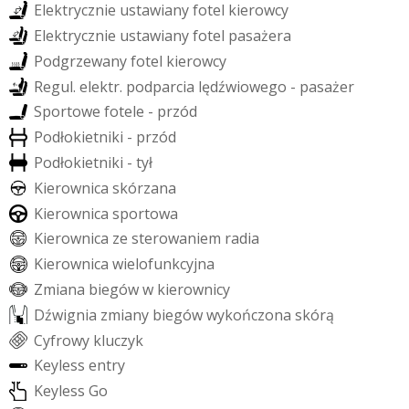
E
l
e
k
t
r
y
c
z
n
i
e
u
s
t
a
w
i
a
n
y
f
o
t
e
l
k
i
e
r
o
w
c
y
E
l
e
k
t
r
y
c
z
n
i
e
u
s
t
a
w
i
a
n
y
f
o
t
e
l
p
a
s
a
ż
e
r
a
P
o
d
g
r
z
e
w
a
n
y
f
o
t
e
l
k
i
e
r
o
w
c
y
R
e
g
u
l
.
e
l
e
k
t
r
.
p
o
d
p
a
r
c
i
a
l
ę
d
ź
w
i
o
w
e
g
o
-
p
a
s
a
ż
e
r
S
p
o
r
t
o
w
e
f
o
t
e
l
e
-
p
r
z
ó
d
P
o
d
ł
o
k
i
e
t
n
i
k
i
-
p
r
z
ó
d
P
o
d
ł
o
k
i
e
t
n
i
k
i
-
t
y
ł
K
i
e
r
o
w
n
i
c
a
s
k
ó
r
z
a
n
a
K
i
e
r
o
w
n
i
c
a
s
p
o
r
t
o
w
a
K
i
e
r
o
w
n
i
c
a
z
e
s
t
e
r
o
w
a
n
i
e
m
r
a
d
i
a
K
i
e
r
o
w
n
i
c
a
w
i
e
l
o
f
u
n
k
c
y
j
n
a
Z
m
i
a
n
a
b
i
e
g
ó
w
w
k
i
e
r
o
w
n
i
c
y
D
ź
w
i
g
n
i
a
z
m
i
a
n
y
b
i
e
g
ó
w
w
y
k
o
ń
c
z
o
n
a
s
k
ó
r
ą
C
y
f
r
o
w
y
k
l
u
c
z
y
k
K
e
y
l
e
s
s
e
n
t
r
y
K
e
y
l
e
s
s
G
o