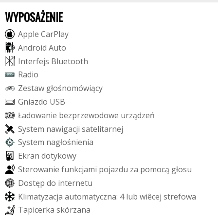
WYPOSAŻENIE
A
p
p
l
e
C
a
r
P
l
a
y
A
n
d
r
o
i
d
A
u
t
o
I
n
t
e
r
f
e
j
s
B
l
u
e
t
o
o
t
h
R
a
d
i
o
Z
e
s
t
a
w
g
ł
o
ś
n
o
m
ó
w
i
ą
c
y
G
n
i
a
z
d
o
U
S
B
Ł
a
d
o
w
a
n
i
e
b
e
z
p
r
z
e
w
o
d
o
w
e
u
r
z
ą
d
z
e
ń
S
y
s
t
e
m
n
a
w
i
g
a
c
j
i
s
a
t
e
l
i
t
a
r
n
e
j
S
y
s
t
e
m
n
a
g
ł
o
ś
n
i
e
n
i
a
E
k
r
a
n
d
o
t
y
k
o
w
y
S
t
e
r
o
w
a
n
i
e
f
u
n
k
c
j
a
m
i
p
o
j
a
z
d
u
z
a
p
o
m
o
c
ą
g
ł
o
s
u
D
o
s
t
ę
p
d
o
i
n
t
e
r
n
e
t
u
K
l
i
m
a
t
y
z
a
c
j
a
a
u
t
o
m
a
t
y
c
z
n
a
:
4
l
u
b
w
i
ê
c
e
j
s
t
r
e
f
o
w
a
T
a
p
i
c
e
r
k
a
s
k
ó
r
z
a
n
a