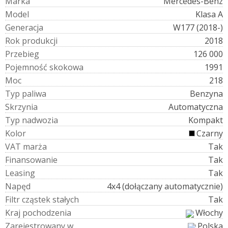
M
a
r
k
a
Mercedes-Benz
M
o
d
e
l
Klasa A
G
e
n
e
r
a
c
j
a
W177 (2018-)
R
o
k
p
r
o
d
u
k
c
j
i
2018
P
r
z
e
b
i
e
g
126 000
P
o
j
e
m
n
o
ś
ć
s
k
o
k
o
w
a
1991
M
o
c
218
T
y
p
p
a
l
i
w
a
Benzyna
S
k
r
z
y
n
i
a
Automatyczna
T
y
p
n
a
d
w
o
z
i
a
Kompakt
K
o
l
o
r
Czarny
V
A
T
m
a
r
ż
a
Tak
F
i
n
a
n
s
o
w
a
n
i
e
Tak
L
e
a
s
i
n
g
Tak
N
a
p
ę
d
4x4 (dołączany automatycznie)
F
i
l
t
r
c
z
ą
s
t
e
k
s
t
a
ł
y
c
h
Tak
K
r
a
j
p
o
c
h
o
d
z
e
n
i
a
Włochy
Z
a
r
e
j
e
s
t
r
o
w
a
n
y
w
Polska