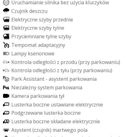
U
r
u
c
h
a
m
i
a
n
i
e
s
i
l
n
i
k
a
b
e
z
u
ż
y
c
i
a
k
l
u
c
z
y
k
ó
w
C
z
u
j
n
i
k
d
e
s
z
c
z
u
E
l
e
k
t
r
y
c
z
n
e
s
z
y
b
y
p
r
z
e
d
n
i
e
E
l
e
k
t
r
y
c
z
n
e
s
z
y
b
y
t
y
l
n
e
P
r
z
y
c
i
e
m
n
i
a
n
e
t
y
l
n
e
s
z
y
b
y
T
e
m
p
o
m
a
t
a
d
a
p
t
a
c
y
j
n
y
L
a
m
p
y
k
s
e
n
o
n
o
w
e
K
o
n
t
r
o
l
a
o
d
l
e
g
ł
o
ś
c
i
z
p
r
z
o
d
u
(
p
r
z
y
p
a
r
k
o
w
a
n
i
u
)
K
o
n
t
r
o
l
a
o
d
l
e
g
ł
o
ś
c
i
z
t
y
ł
u
(
p
r
z
y
p
a
r
k
o
w
a
n
i
u
)
P
a
r
k
A
s
s
i
s
t
a
n
t
-
a
s
y
s
t
e
n
t
p
a
r
k
o
w
a
n
i
a
N
i
e
z
a
l
e
ż
n
y
s
y
s
t
e
m
p
a
r
k
o
w
a
n
i
a
K
a
m
e
r
a
p
a
r
k
o
w
a
n
i
a
t
y
ł
L
u
s
t
e
r
k
a
b
o
c
z
n
e
u
s
t
a
w
i
a
n
e
e
l
e
k
t
r
y
c
z
n
i
e
P
o
d
g
r
z
e
w
a
n
e
l
u
s
t
e
r
k
a
b
o
c
z
n
e
L
u
s
t
e
r
k
a
b
o
c
z
n
e
s
k
ł
a
d
a
n
e
e
l
e
k
t
r
y
c
z
n
i
e
A
s
y
s
t
e
n
t
(
c
z
u
j
n
i
k
)
m
a
r
t
w
e
g
o
p
o
l
a