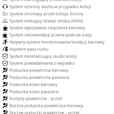
S
y
s
t
e
m
o
c
h
r
o
n
y
s
ł
u
c
h
u
w
p
r
z
y
p
a
d
k
u
k
o
l
i
z
j
i
S
y
s
t
e
m
c
h
r
o
n
i
ą
c
y
p
r
z
e
d
k
o
l
i
z
j
a
,
b
o
c
z
n
y
S
y
s
t
e
m
e
m
i
t
u
j
ą
c
y
d
ź
w
i
ę
k
s
i
l
n
i
k
a
(
A
V
A
S
)
S
y
s
t
e
m
w
y
k
r
y
w
a
n
i
a
z
m
ę
c
z
e
n
i
a
k
i
e
r
o
w
c
y
S
y
s
t
e
m
r
e
k
o
m
e
n
d
a
c
j
i
p
r
z
e
r
w
p
o
d
c
z
a
s
t
r
a
s
y
A
k
t
y
w
n
y
s
y
s
t
e
m
m
o
n
i
t
o
r
o
w
a
n
i
a
k
o
n
d
y
c
j
i
k
i
e
r
o
w
c
y
A
s
y
s
t
e
n
t
p
a
s
a
r
u
c
h
u
S
y
s
t
e
m
m
i
n
i
m
a
l
i
z
u
j
ą
c
y
s
k
u
t
k
i
k
o
l
i
z
j
i
S
y
s
t
e
m
p
o
w
i
a
d
a
m
i
a
n
i
a
o
w
y
p
a
d
k
u
P
o
d
u
s
z
k
a
p
o
w
i
e
t
r
z
n
a
k
i
e
r
o
w
c
y
P
o
d
u
s
z
k
a
p
o
w
i
e
t
r
z
n
a
p
a
s
a
ż
e
r
a
P
o
d
u
s
z
k
a
k
o
l
a
n
k
i
e
r
o
w
c
y
P
o
d
u
s
z
k
a
k
o
l
a
n
p
a
s
a
ż
e
r
a
K
u
r
t
y
n
y
p
o
w
i
e
t
r
z
n
e
-
p
r
z
ó
d
B
o
c
z
n
a
p
o
d
u
s
z
k
a
p
o
w
i
e
t
r
z
n
a
k
i
e
r
o
w
c
y
B
o
c
z
n
e
p
o
d
u
s
z
k
i
p
o
w
i
e
t
r
z
n
e
-
p
r
z
ó
d