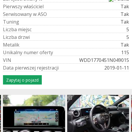
P
i
e
r
w
s
z
y
w
ł
a
ś
c
i
c
i
e
l
Tak
S
e
r
w
i
s
o
w
a
n
y
w
A
S
O
Tak
T
u
n
i
n
g
Tak
L
i
c
z
b
a
m
i
e
j
s
c
5
L
i
c
z
b
a
d
r
z
w
i
5
M
e
t
a
l
i
k
Tak
U
n
i
k
a
l
n
y
n
u
m
e
r
o
f
e
r
t
y
115
V
I
N
WDD1770451N049015
D
a
t
a
p
i
e
r
w
s
z
e
j
r
e
j
e
s
t
r
a
c
j
i
2019-01-11
Zapytaj o pojazd