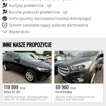
K
u
r
t
y
n
y
p
o
w
i
e
t
r
z
n
e
-
t
y
ł
B
o
c
z
n
e
p
o
d
u
s
z
k
i
p
o
w
i
e
t
r
z
n
e
-
t
y
ł
I
s
o
f
i
x
(
p
u
n
k
t
y
m
o
c
o
w
a
n
i
a
f
o
t
e
l
i
k
a
d
z
i
e
c
i
ę
c
e
g
o
)
S
y
s
t
e
m
z
a
b
e
z
p
i
e
c
z
a
j
ą
c
y
p
o
d
c
z
a
s
d
a
c
h
o
w
a
n
i
a
W
y
c
i
e
r
a
c
z
k
i
INNE NASZE PROPOZYCJE
119 999
69 900
PLN
PLN
Volvo XC 60
Ford Escape
Hybrid-Automat -Bezwypadkowy -
Bardzo mały przebieg 64 tys!
Salon PL- B 4 Momentum Pro AT
Napęd 4x4- Automat