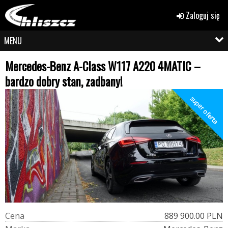
Zaloguj się
MENU
Mercedes-Benz A-Class W117 A220 4MATIC –
bardzo dobry stan, zadbany!
super oferta
C
e
n
a
889 900.00 PLN