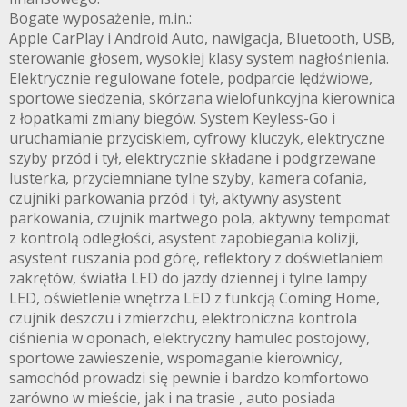
Bogate wyposażenie, m.in.:
Apple CarPlay i Android Auto, nawigacja, Bluetooth, USB,
sterowanie głosem, wysokiej klasy system nagłośnienia.
Elektrycznie regulowane fotele, podparcie lędźwiowe,
sportowe siedzenia, skórzana wielofunkcyjna kierownica
z łopatkami zmiany biegów. System Keyless-Go i
uruchamianie przyciskiem, cyfrowy kluczyk, elektryczne
szyby przód i tył, elektrycznie składane i podgrzewane
lusterka, przyciemniane tylne szyby, kamera cofania,
czujniki parkowania przód i tył, aktywny asystent
parkowania, czujnik martwego pola, aktywny tempomat
z kontrolą odległości, asystent zapobiegania kolizji,
asystent ruszania pod górę, reflektory z doświetlaniem
zakrętów, światła LED do jazdy dziennej i tylne lampy
LED, oświetlenie wnętrza LED z funkcją Coming Home,
czujnik deszczu i zmierzchu, elektroniczna kontrola
ciśnienia w oponach, elektryczny hamulec postojowy,
sportowe zawieszenie, wspomaganie kierownicy,
samochód prowadzi się pewnie i bardzo komfortowo
zarówno w mieście, jak i na trasie , auto posiada