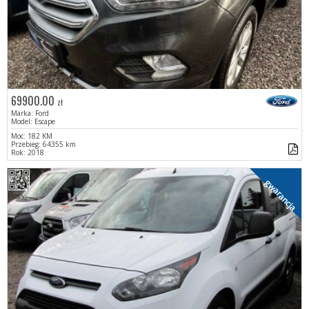
69900.00
zł
Marka: Ford
Model: Escape
Moc: 182 KM
Przebieg: 64355 km
Rok: 2018
gwarancja