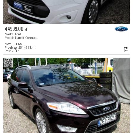
44999.00
zł
Marka: Ford
Model: Transit Connect
Moc: 101 KM
Przebieg: 251491 km
Rok: 2017