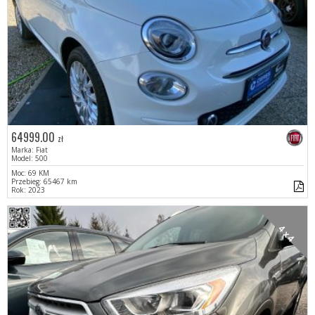
64999.00
zł
Marka: Fiat
Model: 500
Moc: 69 KM
Przebieg: 65467 km
Rok: 2023
4 x 4