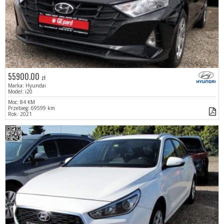
55900.00
zł
Marka: Hyundai
Model: i20
Moc: 84 KM
Przebieg: 69599 km
Rok: 2021