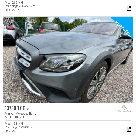
Moc: 260 KM
Przebieg: 250459 km
Rok: 2008
super oferta
137900.00
zł
Marka: Mercedes-Benz
Model: Klasa E
Moc: 195 KM
Przebieg: 179400 km
Rok: 2019