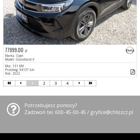
77999.00
zł
Marka: Opel
Model: Grandland X
Moc: 131 KM
Przebieg: 94137 km
Rok: 2022
1
2
3
4
Potrzebujesz pomocy?
Zadzwoń tel. 600-45-00-45 / gryfice@chliszcz.pl