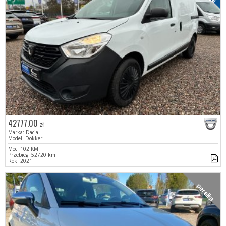
42777.00
zł
Marka: Dacia
Model: Dokker
Moc: 102 KM
Przebieg: 52720 km
Rok: 2021
perełka