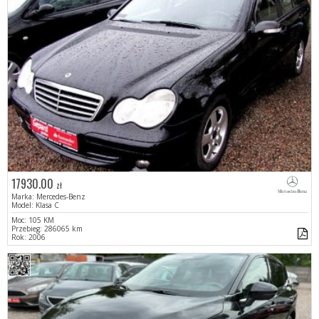
17930.00
zł
Marka: Mercedes-Benz
Model: Klasa C
Moc: 105 KM
Przebieg: 286065 km
Rok: 2006