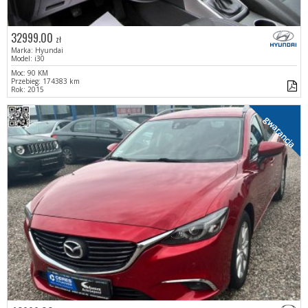
32999.00
zł
Marka: Hyundai
Model: i30
Moc: 90 KM
Przebieg: 174383 km
Rok: 2015
gwarancja